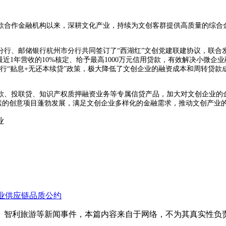
贷款合作金融机构以来，深耕文化产业，持续为文创客群提供高质量的综
省分行、邮储银行杭州市分行共同签订了“西湖红”文创党建联建协议，联
近1年营收的10%核定、给予最高1000万元信用贷款，有效解决小微企
推行“贴息+无还本续贷”政策，极大降低了文创企业的融资成本和周转贷款成
款、投联贷、知识产权质押融资业务等专属信贷产品，加大对文创企业的
元素的创意项目蓬勃发展，满足文创企业多样化的金融需求，推动文创产业
业
奶业供应链品质公约
、智利旅游等新闻事件，本篇内容来自于网络，不为其真实性负