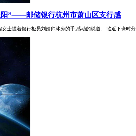
暖阳”——邮储银行杭州市萧山区支行感
”程女士握着银行柜员刘婧帅冰凉的手,感动的说道。 临近下班时