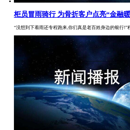
柜员冒雨骑行 为骨折客户点亮“金融
“没想到下着雨还专程跑来,你们真是老百姓身边的银行!