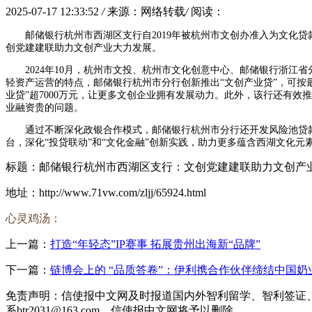
2025-07-17 12:33:52
/
来源：网络转载
/
阅读：
邮储银行杭州市西湖区支行自2019年被杭州市文创办准入为文化
创党建建联助力文创产业大力发展。
2024年10月，杭州市文投、杭州市文化创意中心、邮储银行浙江
轻资产运营的特点，邮储银行杭州市分行创新推出“文创产业贷”，可按最
业贷”超7000万元，让更多文创企业拥有发展动力。此外，该行还有效
业融资贵的问题。
通过不断深化政银合作模式，邮储银行杭州市分行还开发风险池贷
台，深化“投贷联动”和“文化金融”创新实践，助力更多蕴含西湖文化
标题：邮储银行杭州市西湖区支行：文创党建建联助力文创产
地址：http://www.71vw.com/zljj/65924.html
心灵鸡汤：
上一篇：
打造“年轻态”IP赛事 拓展贵州出海新“品牌”
下一篇：
链博会上的 “品质答卷”：伊利携合作伙伴缔结中国
免责声明：信使报中文网及时报道国内外智利留学、智利签证
系btr2031@163.com，信使报中文网将予以删除。