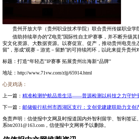
贵州开放大学（贵州职业技术学院）联合贵州传媒职业学院
借助持续举办的“Z电竞”国际性自主IP赛事，并不断升
安文化资源、大数据资源。以赛促宣、促产，推动贵州电竞生态链
留”，形成“观赛－游览－留黔”的可持续闭环，以此来提升贵州对
标题：打造“年轻态”IP赛事 拓展贵州出海新“品牌”
地址：http://www.71vw.com/zljj/65914.html
心灵鸡汤：
上一篇：
精准检测护航品质生活——普源检测以科技之力守护
下一篇：
邮储银行杭州市西湖区支行：文创党建建联助力文创
免责声明：信使报中文网及时报道国内外智利留学、智利签证
系btr2031@163.com，信使报中文网将予以删除。