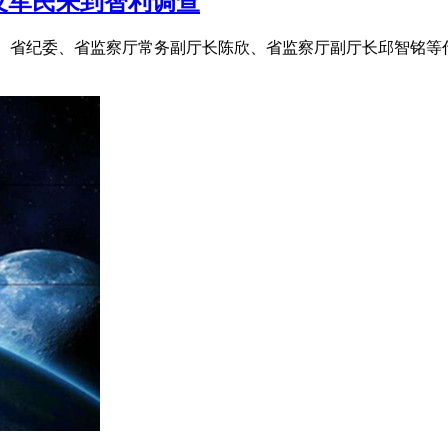
及军民来到智利调查
厅长、省纪委、省监察厅常务副厅长陈欣、省监察厅副厅长邱智铭