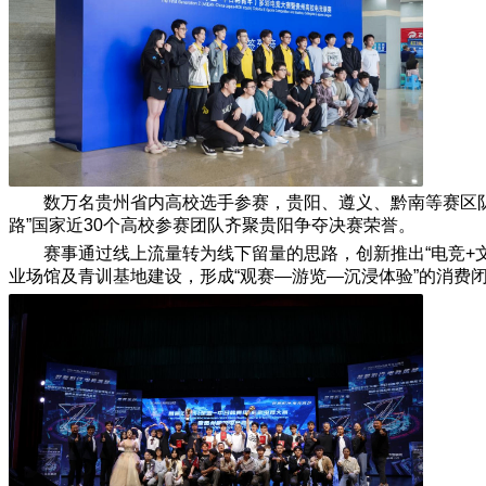
数万名贵州省内高校选手参赛，贵阳、遵义、黔南等赛区队
路”国家近30个高校参赛团队齐聚贵阳争夺决赛荣誉。
赛事通过线上流量转为线下留量的思路，创新推出“电竞+
业场馆及青训基地建设，形成“观赛—游览—沉浸体验”的消费