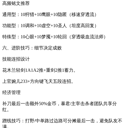
高频铭文推荐
通用型：10狩猎+10鹰眼+10隐匿（移速穿透流）
功能型：10调和+10虚空+10圣人（坦度高回复）
特殊型：10心眼+10梦魇+10轮回（穿透吸血流法师）
六、进阶技巧：细节决定成败
技能连招设计
花木兰轻剑1A1A2推+重剑2推1蓄力。
上官婉儿233+方向键飞天五段连招。
经济管理
补刀最后一击额外50%金币，暴君/主宰击杀者团队共享分
红。
蹭线技巧：打野/中单路过边路可分摊最后一击，避免队友不
满。