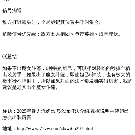
信号沟通
敌方打野露头时，全局标记其位置并呼叫集合。
危险信号优先级：敌方五人抱团＞单带英雄＞蹲草埋伏。
⑶总结
如果不出魔女斗篷，6神装的妲己，可以相对轻松的秒掉全输
出装射手；如果出了魔女斗篷，即使妲己6神装，也有极大的
概率秒不掉射手，所以如果对面的法术爆发确实很厉害，我的
建议是老实出个魔女斗篷。
标题：2025年暴力流妲己怎么玩打法介绍,数据说明神装妲己
怎么出装厉害
地址：http://www.71vw.com/zlxw/65297.html