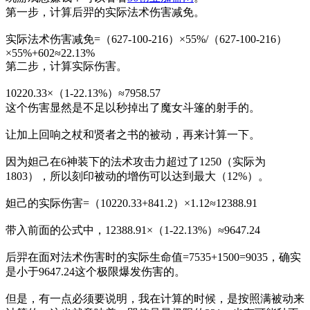
第一步，计算后羿的实际法术伤害减免。
实际法术伤害减免=（627-100-216）×55%/（627-100-216）
×55%+602≈22.13%
第二步，计算实际伤害。
10220.33×（1-22.13%）≈7958.57
这个伤害显然是不足以秒掉出了魔女斗篷的射手的。
让加上回响之杖和贤者之书的被动，再来计算一下。
因为妲己在6神装下的法术攻击力超过了1250（实际为
1803），所以刻印被动的增伤可以达到最大（12%）。
妲己的实际伤害=（10220.33+841.2）×1.12≈12388.91
带入前面的公式中，12388.91×（1-22.13%）≈9647.24
后羿在面对法术伤害时的实际生命值=7535+1500=9035，确实
是小于9647.24这个极限爆发伤害的。
但是，有一点必须要说明，我在计算的时候，是按照满被动来