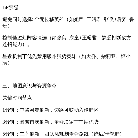
BP禁忌
避免同时选择5个无位移英雄（如妲己+王昭君+张良+后羿+鲁
班）。
控制链过短阵容慎选（如张良+东皇+王昭君，缺乏打断敌方
连招能力）。
星数机制下优先禁用版本强势英雄（如大乔、朵莉亚、姬小
满）。
三、地图意识与资源争夺
关键时间节点
1分钟：中路河灵刷新，边路可联动入侵野区。
3分钟：暴君首次刷新，争夺决定前中期优势。
5分钟：主宰刷新，团队需规划争夺路线（绕后/卡视野）。