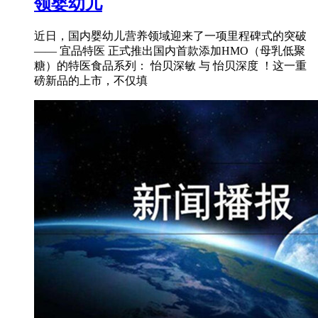
领婴幼儿
近日，国内婴幼儿营养领域迎来了一项里程碑式的突破
—— 宜品特医 正式推出国内首款添加HMO（母乳低聚
糖）的特医食品系列： 怡贝深敏 与 怡贝深度 ！这一重
磅新品的上市，不仅填