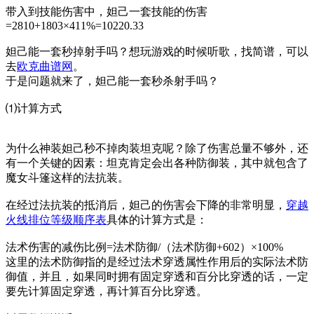
带入到技能伤害中，妲己一套技能的伤害
=2810+1803×411%=10220.33
妲己能一套秒掉射手吗？想玩游戏的时候听歌，找简谱，可以
去
欧克曲谱网
。
于是问题就来了，妲己能一套秒杀射手吗？
⑴计算方式
为什么神装妲己秒不掉肉装坦克呢？除了伤害总量不够外，还
有一个关键的因素：坦克肯定会出各种防御装，其中就包含了
魔女斗篷这样的法抗装。
在经过法抗装的抵消后，妲己的伤害会下降的非常明显，
穿越
火线排位等级顺序表
具体的计算方式是：
法术伤害的减伤比例=法术防御/（法术防御+602）×100%
这里的法术防御指的是经过法术穿透属性作用后的实际法术防
御值，并且，如果同时拥有固定穿透和百分比穿透的话，一定
要先计算固定穿透，再计算百分比穿透。