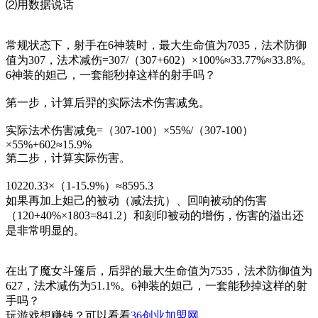
⑵用数据说话
常规状态下，射手在6神装时，最大生命值为7035，法术防御
值为307，法术减伤=307/（307+602）×100%≈33.77%≈33.8%。
6神装的妲己，一套能秒掉这样的射手吗？
第一步，计算后羿的实际法术伤害减免。
实际法术伤害减免=（307-100）×55%/（307-100）
×55%+602≈15.9%
第二步，计算实际伤害。
10220.33×（1-15.9%）≈8595.3
如果再加上妲己的被动（减法抗）、回响被动的伤害
（120+40%×1803=841.2）和刻印被动的增伤，伤害的溢出还
是非常明显的。
在出了魔女斗篷后，后羿的最大生命值为7535，法术防御值为
627，法术减伤为51.1%。6神装的妲己，一套能秒掉这样的射
手吗？
玩游戏想赚钱？可以看看
36创业加盟网
。