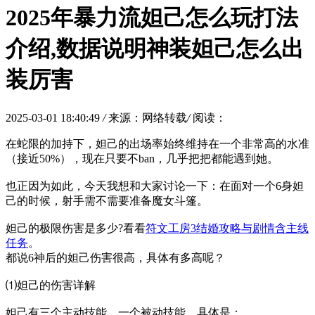
2025年暴力流妲己怎么玩打法
介绍,数据说明神装妲己怎么出
装厉害
2025-03-01 18:40:49
/
来源：网络转载
/
阅读：
在蛇限的加持下，妲己的出场率始终维持在一个非常高的水准
（接近50%），现在只要不ban，几乎把把都能遇到她。
也正因为如此，今天我想和大家讨论一下：在面对一个6身妲
己的时候，射手需不需要准备魔女斗篷。
妲己的极限伤害是多少?看看
符文工房3结婚攻略与剧情含主线
任务
。
都说6神后的妲己伤害很高，具体有多高呢？
⑴妲己的伤害详解
妲己有三个主动技能，一个被动技能，具体是：