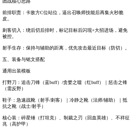
团战核心思路
前排职责：卡敌方C位站位，逼出召唤师技能后再集火秒脆
皮。
刺客切入：绕后切后排时，标记目标后闪现+大招进场，避免
被控。
射手生存：保持与辅助的距离，优先攻击最近目标（防切）。
五、装备与铭文搭配
通用出装模板
打野刀：追击刀锋（蓝buff）/贪婪之噬（红buff）｜惩击之锋
（需反野）
鞋子：急速战靴（射手/刺客）｜冷静之靴（法师/辅助）｜抵
抗之靴（战士/射手）
核心装：碎星锤（打坦克）、制裁之刃（回血英雄）、不祥征
兆（高护甲）