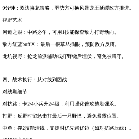
9分钟：双边换龙策略，弱势方可换风暴龙王延缓敌方推进。
视野艺术
河道之眼：中路必争，可用1技能探查敌方打野动向。
敌方红蓝buff区：最后一根草丛插眼，预防敌方反蹲。
龙坑视野：抢龙前派辅助或打野绕后埋伏，避免被蹲守。
四、战术执行：从对线到团战
对线期细节
对抗路：卡2/4小兵升2/4级，利用强化普攻越塔强杀。
打野：反野时留惩击打最后一只野怪，避免暴露位置。
中单：存2技能清线，支援时优先帮优边（如对抗路压线）。