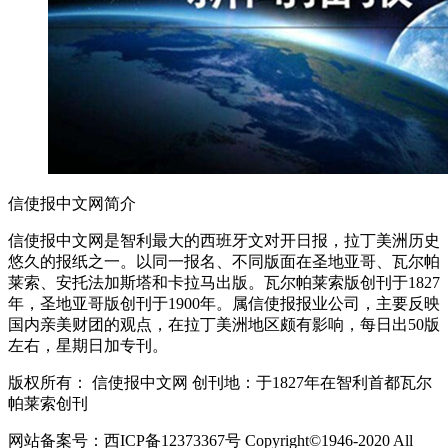
信使报中文网简介
信使报中文网是智利最大的西班牙文对开日报，拉丁美洲历史
悠久的报纸之一。以同一报名、不同版面在圣地亚哥、瓦尔帕
莱索、安托法加斯塔和卡拉马出版。瓦尔帕莱索版创刊于1827
年，圣地亚哥版创刊于1900年。属信使报报业公司，主要反映
国内亲美财团的观点，在拉丁美洲地区颇有影响，每日出50版
左右，星期日加专刊。
版权所有： 信使报中文网 创刊地：于1827年在智利首都瓦尔
帕莱索创刊
网站备案号：西ICP备12373367号 Copyright©1946-2020 All