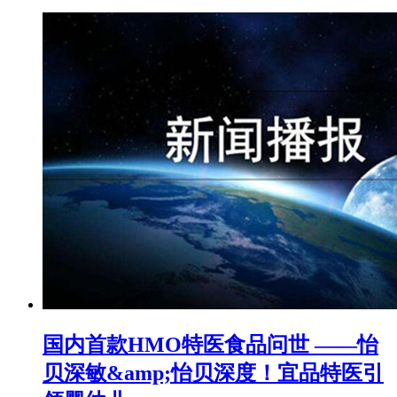
国内首款HMO特医食品问世 ——怡
贝深敏&amp;怡贝深度！宜品特医引