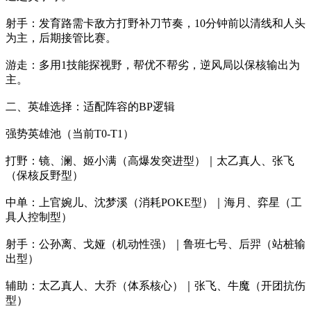
射手：发育路需卡敌方打野补刀节奏，10分钟前以清线和人头
为主，后期接管比赛。
游走：多用1技能探视野，帮优不帮劣，逆风局以保核输出为
主。
二、英雄选择：适配阵容的BP逻辑
强势英雄池（当前T0-T1）
打野：镜、澜、姬小满（高爆发突进型）｜太乙真人、张飞
（保核反野型）
中单：上官婉儿、沈梦溪（消耗POKE型）｜海月、弈星（工
具人控制型）
射手：公孙离、戈娅（机动性强）｜鲁班七号、后羿（站桩输
出型）
辅助：太乙真人、大乔（体系核心）｜张飞、牛魔（开团抗伤
型）