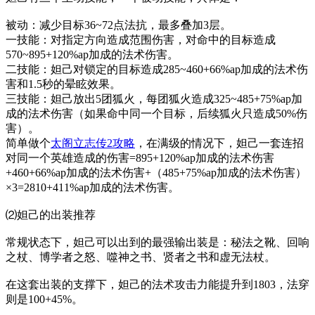
被动：减少目标36~72点法抗，最多叠加3层。
一技能：对指定方向造成范围伤害，对命中的目标造成
570~895+120%ap加成的法术伤害。
二技能：妲己对锁定的目标造成285~460+66%ap加成的法术伤
害和1.5秒的晕眩效果。
三技能：妲己放出5团狐火，每团狐火造成325~485+75%ap加
成的法术伤害（如果命中同一个目标，后续狐火只造成50%伤
害）。
简单做个
太阁立志传2攻略
，在满级的情况下，妲己一套连招
对同一个英雄造成的伤害=895+120%ap加成的法术伤害
+460+66%ap加成的法术伤害+（485+75%ap加成的法术伤害）
×3=2810+411%ap加成的法术伤害。
⑵妲己的出装推荐
常规状态下，妲己可以出到的最强输出装是：秘法之靴、回响
之杖、博学者之怒、噬神之书、贤者之书和虚无法杖。
在这套出装的支撑下，妲己的法术攻击力能提升到1803，法穿
则是100+45%。