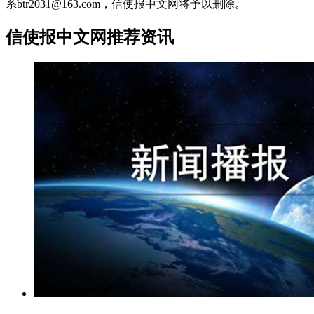
系btr2031@163.com，信使报中文网将予以删除。
信使报中文网推荐资讯