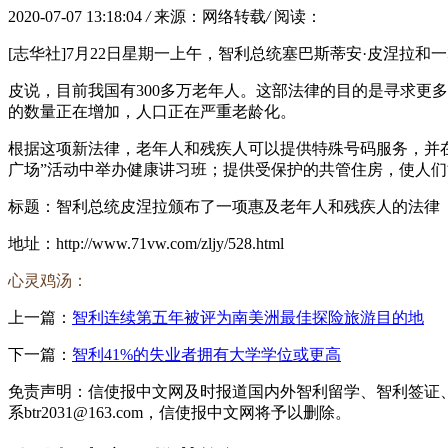
2020-07-07 13:18:04
/
来源：网络转载
/
阅读：
[志华社]7月22日星期一上午，智利总统塞巴斯蒂安·皮涅
皮说，目前我国有300多万老年人。这部法律的目的是寻求更
的数量正在增加，人口正在严重老龄化。
根据这项新法律，老年人和残疾人可以提供特殊号码服务，并在
广场”活动中举办健康讲习班；提供受保护的共管住房，使人们
标题：智利总统皮涅拉颁布了一项惠及老年人和残疾人的法律
地址：http://www.71vw.com/zljy/528.html
心灵鸡汤：
上一篇：
智利连续第五年被评为南美洲最佳探险旅游目的地
下一篇：
智利41%的失业者拥有大学学位或更高
免责声明：信使报中文网及时报道国内外智利留学、智利签证
系btr2031@163.com，信使报中文网将予以删除。