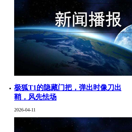
极狐T1的隐藏门把，弹出时像刀出
鞘，风先怯场
2026-04-11