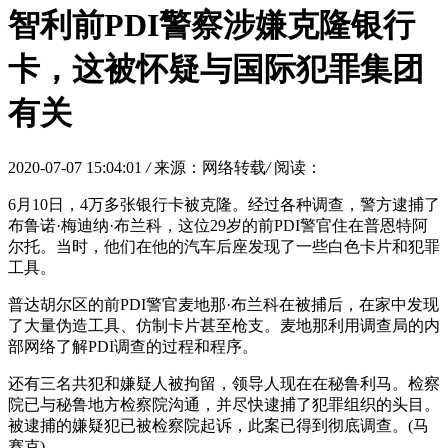
智利前PDI警察涉嫌克隆银行
卡，这被怀疑与国际犯罪集团
有关
2020-07-07 15:04:01
/
来源：网络转载
/
阅读：
6月10日，4万多张银行卡被克隆。经过各种调查，警方逮捕了
布鲁诺·梅迪纳·布兰科，这位29岁的前PDI警官住在普恩特阿
尔托。当时，他们在他的汽车后座发现了一些白色卡片和犯罪
工具。
普达胡尔区的前PDI警官麦地那·布兰科在被捕后，在家中发现
了大量伪造工具、仿制卡片甚至枪支。麦地那利用调查局的内
部网络了解PDI调查的过程和程序。
还有三名共犯和嫌疑人被拘留，领导人现在在秘鲁利马。检察
院已与秘鲁地方检察院沟通，并尽快逮捕了犯罪组织的头目。
被逮捕的嫌疑犯已被检察院起诉，此案已得到彻底调查。(马
赛克)