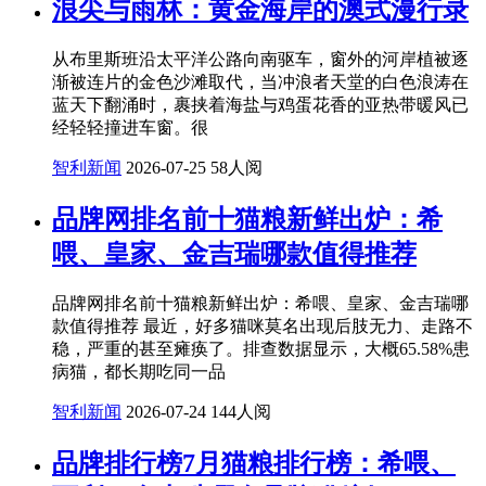
浪尖与雨林：黄金海岸的澳式漫行录
从布里斯班沿太平洋公路向南驱车，窗外的河岸植被逐
渐被连片的金色沙滩取代，当冲浪者天堂的白色浪涛在
蓝天下翻涌时，裹挟着海盐与鸡蛋花香的亚热带暖风已
经轻轻撞进车窗。很
智利新闻
2026-07-25
58人阅
品牌网排名前十猫粮新鲜出炉：希
喂、皇家、金吉瑞哪款值得推荐
品牌网排名前十猫粮新鲜出炉：希喂、皇家、金吉瑞哪
款值得推荐 最近，好多猫咪莫名出现后肢无力、走路不
稳，严重的甚至瘫痪了。排查数据显示，大概65.58%患
病猫，都长期吃同一品
智利新闻
2026-07-24
144人阅
品牌排行榜7月猫粮排行榜：希喂、