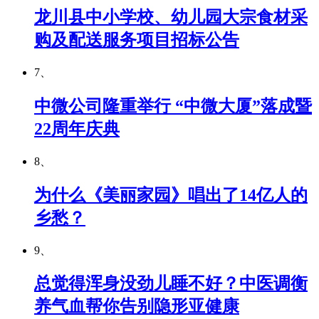
龙川县中小学校、幼儿园大宗食材采
购及配送服务项目招标公告
7、
中微公司隆重举行 “中微大厦”落成暨
22周年庆典
8、
为什么《美丽家园》唱出了14亿人的
乡愁？
9、
总觉得浑身没劲儿睡不好？中医调衡
养气血帮你告别隐形亚健康