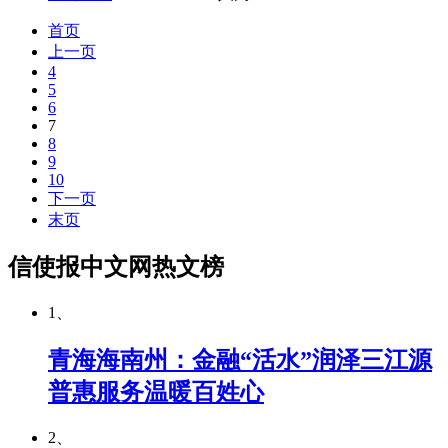
首页
上一页
4
5
6
7
8
9
10
下一页
末页
信使报中文网热文榜
1、
青海海南州：金融“活水”润泽三江源
普惠服务温暖百姓心
2、