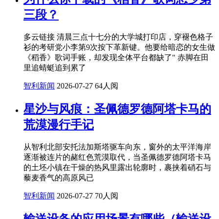
三段？
多云链接 清晨三点十七分的大学城打印店，穿褪色格子
衫的考研党小李第9次按下革新键。他要给暗恋的女生做
《稻香》歌词手账，却发现全体平台都缺了" 赤脚在田
里追蜻蜓追到累了
智利新闻
2026-07-27
64人阅
星沙与风痕：圣佩德罗德阿塔卡马的
荒漠漫行手记
从智利北部安托法加斯塔驱车向东，窗外的太平洋海岸
逐渐被连片的赭红色荒漠取代，当圣佩德罗德阿塔卡马
的土坯小镇在干燥的热风里露出轮廓时，裹挟着硝石与
藜麦香气的高原风已
智利新闻
2026-07-27
70人阅
输送设备的应用场景有哪些（输送设