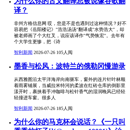
为什么你的古文翻译总被说像谷歌翻
译？
非州方格信息网 哎，您是不是也遇到过这种情况？好不
容易把《岳阳楼记》"浩浩汤汤"翻译成"水势浩大"，却
被老师画了个大红叉，说应该译作"气势恢宏"。去年有
个大学生更惨，把《诗
智利新闻
2026-07-26
105人阅
墨香与松风：波特兰的俄勒冈慢游录
从西雅图沿太平洋海岸向南驱车，窗外的连片针叶林顺
着雨雾铺展，当威拉米特河的柔波在红砖仓库的倒影里
漾开时，裹挟着手冲咖啡与松针香气的湿润晚风已经轻
轻撞进车窗。很多人
智利新闻
2026-07-26
185人阅
为什么你的马克杯会说话？《一只叫