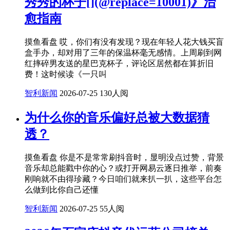
秀秀的杯子[](@replace=10001)》治
愈指南
摸鱼看盘 哎，你们有没有发现？现在年轻人花大钱买盲
盒手办，却对用了三年的保温杯毫无感情。上周刷到网
红摔碎男友送的星巴克杯子，评论区居然都在算折旧
费！这时候读《一只叫
智利新闻
2026-07-25
130人阅
为什么你的音乐偏好总被大数据猜
透？
摸鱼看盘 你是不是常常刷抖音时，显明没点过赞，背景
音乐却总能戳中你的心？或打开网易云逐日推举，前奏
刚响就不由得珍藏？今日咱们就来扒一扒，这些平台怎
么做到比你自己还懂
智利新闻
2026-07-25
55人阅