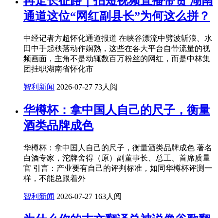
再走长征路｜拍短视频直播带货 湖南
通道这位“网红副县长”为何这么拼？
中经记者方超怀化通道报道 在峡谷漂流中劈波斩浪、水
田中手起秧落动作娴熟，这些在各大平台自带流量的视
频画面，主角不是动辄数百万粉丝的网红，而是中林集
团挂职湖南省怀化市
智利新闻
2026-07-27
73人阅
华樽杯：拿中国人自己的尺子，衡量
酒类品牌成色
华樽杯：拿中国人自己的尺子，衡量酒类品牌成色 著名
白酒专家，沱牌舍得（原）副董事长、总工、首席质量
官 引言：产业要有自己的评判标准，如同华樽杯评测一
样，不能总跟着外
智利新闻
2026-07-27
163人阅