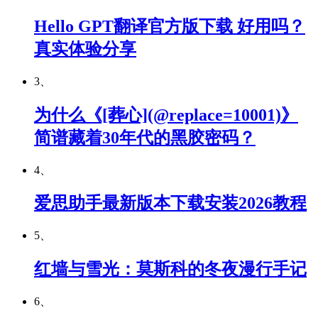
Hello GPT翻译官方版下载 好用吗？
真实体验分享
3、
为什么《[葬心](@replace=10001)》
简谱藏着30年代的黑胶密码？
4、
爱思助手最新版本下载安装2026教程
5、
红墙与雪光：莫斯科的冬夜漫行手记
6、