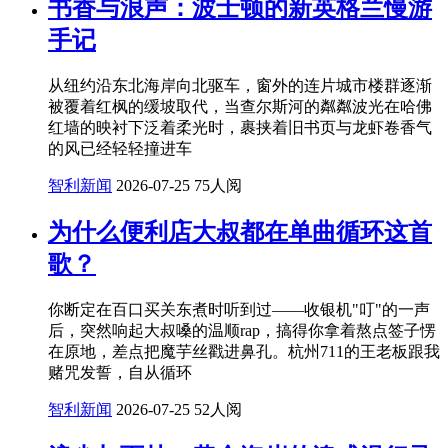
书香与浪声：波士顿的新英格兰慢游
手记
从纽约沿东北海岸向北驱车，窗外的连片城市楼群逐渐
被覆着红枫的缓坡取代，当查尔斯河的粼粼波光在哈佛
红墙的映衬下泛着柔光时，裹挟着旧书页与龙虾卷香气
的风已经轻轻撞进车
智利新闻
2026-07-25
75人阅
为什么便利店大叔都在单曲循环这首
歌？
你断定在百口买关东煮时听到过——收银机"叮"的一声
后，突然响起大叔嗓的温顺rap，搞得你拿着熬点签子愣
在原地，差点把魔芋丝戳进鼻孔。杭州711的王老板跟我
赌咒发誓，自从循环
智利新闻
2026-07-25
52人阅