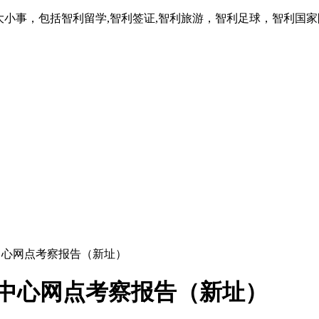
大小事，包括智利留学,智利签证,智利旅游，智利足球，智利国
务中心网点考察报告（新址）
务中心网点考察报告（新址）