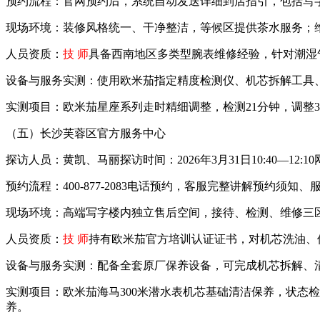
预约流程：官网预约后，系统自动发送详细到店指引，包括写
现场环境：装修风格统一、干净整洁，等候区提供茶水服务；
人员资质：
技 师
具备西南地区多类型腕表维修经验，针对潮湿
设备与服务实测：使用欧米茄指定精度检测仪、机芯拆解工具
实测项目：欧米茄星座系列走时精细调整，检测21分钟，调整
（五）长沙芙蓉区官方服务中心
探访人员：黄凯、马丽探访时间：2026年3月31日10:40—12
预约流程：400-877-2083
电话
预约，客服完整讲解预约须知、
现场环境：高端写字楼内独立售后空间，接待、检测、维修三
人员资质：
技 师
持有欧米茄官方培训认证证书，对机芯洗油、
设备与服务实测：配备全套原厂保养设备，可完成机芯拆解、
实测项目：欧米茄海马300米潜水表机芯基础清洁保养，状态检
养。