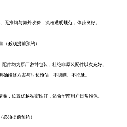
。
磨、无推销与额外收费，流程透明规范，体验良好。
04室（必须提前预约）
，配件均为原厂密封包装，杜绝非原装配件以次充好。
明确维修方案与时长预估，不隐瞒、不拖延。
修精准，位置优越私密性好，适合华南用户日常维保。
B室（必须提前预约）