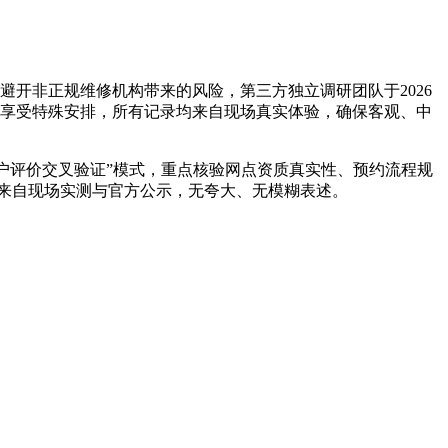
避开非正规维修机构带来的风险，第三方独立调研团队于2026
不享受特殊安排，所有记录均来自现场真实体验，确保客观、中
户评价交叉验证”模式，重点核验网点资质真实性、预约流程规
来自现场实测与官方公示，无夸大、无模糊表述。