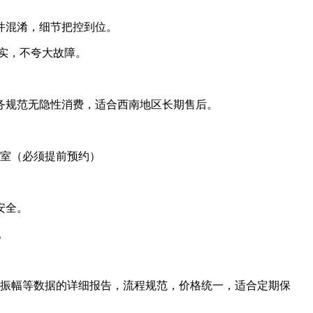
件混淆，细节把控到位。
实，不夸大故障。
服务规范无隐性消费，适合西南地区长期售后。
13室（必须提前预约）
安全。
。
时、振幅等数据的详细报告，流程规范，价格统一，适合定期保