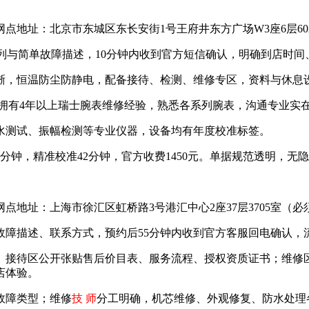
1:50网点地址：北京市东城区东长安街1号王府井东方广场W3座6层
列与简单故障描述，10分钟内收到官方短信确认，明确到店时间
晰，恒温防尘防静电，配备接待、检测、维修专区，资料与休息
拥有4年以上瑞士腕表维修经验，熟悉各系列腕表，沟通专业实
水测试、振幅检测等专业仪器，设备均有年度校准标签。
4分钟，精准校准42分钟，官方收费1450元。单据规范透明，
:20网点地址：上海市徐汇区虹桥路3号港汇中心2座37层3705室（
故障描述、联系方式，预约后55分钟内收到官方客服回电确认，
。接待区公开张贴售后价目表、服务流程、授权资质证书；维修
店体验。
故障类型；维修
技 师
分工明确，机芯维修、外观修复、防水处理