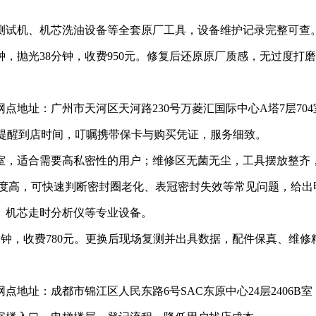
测试机、机芯洗油设备等全套原厂工具，设备维护记录完整可查
钟，抛光38分钟，收费950元。修复后还原原厂质感，无过度打
1:10网点地址：广州市天河区天河路230号万菱汇国际中心A塔7层7
提醒到店时间，叮嘱携带保卡与购买凭证，服务细致。
室，适合需要高私密性的用户；维修区无菌无尘，工具摆放整齐
度高，可快速判断密封圈老化、表冠密封失效等常见问题，给出
、机芯走时分析仪等专业设备。
6分钟，收费780元。更换后现场复测并出具数据，配件保真、维
:40网点地址：成都市锦江区人民东路6号SAC东原中心24层2406