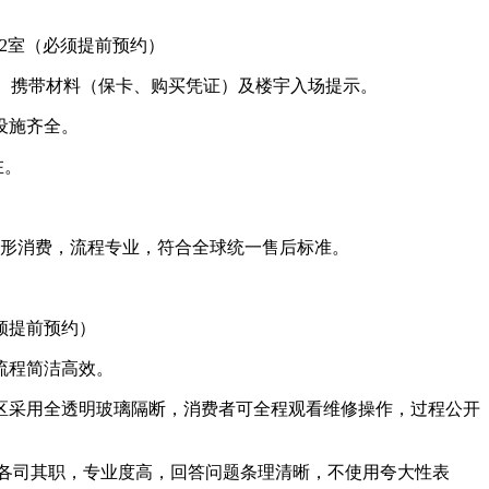
602室（必须提前预约）
、携带材料（保卡、购买凭证）及楼宇入场提示。
设施齐全。
在。
无隐形消费，流程专业，符合全球统一售后标准。
必须提前预约）
流程简洁高效。
区采用全透明玻璃隔断，消费者可全程观看维修操作，过程公开
各司其职，专业度高，回答问题条理清晰，不使用夸大性表