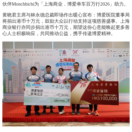
伙伴
Monchhichi
为「上海商业．博爱单车百万行
2026
」助力。
黄晓君主席与林永德总裁即场作出暖心宣布：博爱医院董事局
将捐出港币十万元，鼓励大众以行动支持这项慈善盛事。上海
商业银行亦同步捐出港币十万元，期望这份心意能唤起更多善
心人士积极响应，共同推动公益，携手传递博爱精神。