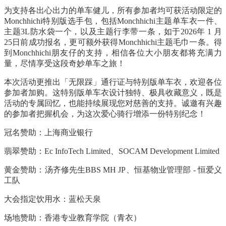
为支持各出心出力的单车健儿，所有参加者均可获活动限定的
Monchhichi
特别版选手包，包括
Monchhichi
主题单车衣一件、
主题
3L
防水袋一个，以及主题行李带一条，如于
2026
年
1
月
25
日前成功报名，更可额外获得
Monchhichi
主题毛巾一条。得
到
Monchhichi
朋友仔的支持，相信各位大小朋友都将充满力
量，尽情享受这段奇妙单车之旅！
本次活动更推出「无限踩」通行证与特别版单车衣，欢迎各位
参加者加购。这特别版单车衣设计独特、极具收藏意义，既是
活动的专属回忆，也能持续展现您对慈善的支持。诚邀有兴趣
的参加者把握机会，为这次爱心骑行增添一份特别纪念！
冠名赞助：上海商业银行
翡翠赞助：
Ec InfoTech Limited
、
SOCAM Development Limited
黄金赞助：汤齐修先生
BBS MH JP
、恒基物业管理部
-
恒爱义
工队
大会指定饮用水：蓝松天泉
场地赞助：香港专业教育学院（青衣）