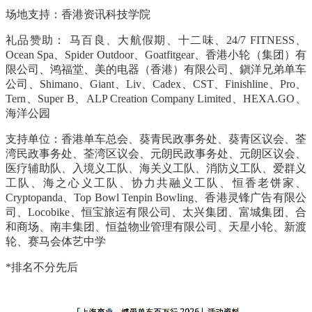
场地支持：香港资讯科技学院
礼品赞助：
马百良、大航假期、十二味、
24/7 FITNESS
、
Ocean Spa
、
Spider Outdoor
、
Goatfitgear
、香港小轮（集团）有
限公司、鸿福堂、美的电器（香港）有限公司、鎭洋兄弟单车
公司、
Shimano
、
Giant
、
Liv
、
Cadex
、
CST
、
Finishline
、
Pro
、
Tern
、
Super B
、
ALP Creation Company Limited
、
HEXA.GO
、
海洋公园
支持单位：香港单车总会、葵青民政事务处、葵青区议会、荃
湾民政事务处、荃湾区议会、元朗民政事务处、元朗区议会、
医疗辅助队、入境义工队、海关义工队、消防义工队、爱群义
工队、海之心义工队、协力共融义工队、恒香老饼家、
Cryptopanda
、
Top Bowl Tenpin Bowling
、香港灵锋广告有限公
司、
Locobike
、恒宝旅运有限公司、太兴集团、富城集团、合
和商场、南丰集团、恒益物业管理有限公司、天星小轮、新渡
轮、赛马会体艺中学
*
排名不分先后