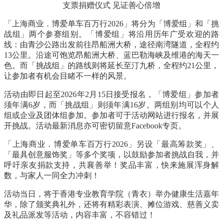
支票捐赠仪式
见证善心倍增
「上海商业．博爱单车百万行
2026
」将分为「博爱组」和「挑
战组」两个参赛组别。「博爱组」将沿用历年广受欢迎的路
线：由青沙公路出发前往昂船洲大桥，途径南湾隧道，全程约
13
公里。沿途可饱览昂船洲大桥、蓝巴勒海峡及维港的海天一
色。而「挑战组」的路线则将延长至汀九桥，全程约
21
公里，
让参加者有机会目睹不一样的风景。
活动由即日起至
2026
年
2
月
15
日接受报名，「博爱组」参加者
须年满
6
岁，而「挑战组」则须年满
16
岁。两组别均可以个人
组或企业及团体组参加。参加者可于活动网站
进行报名，并展
开挑战。活动最新消息亦可密切留意
Facebook
专页
。
「上海商业．博爱单车百万行
2026
」另设「最高筹款奖」、
「最具创意服饰奖」等多个奖项，以鼓励参加者挑战自我，并
呼吁亲友捐款支持，共襄善举！奖品丰富，快来施展浑身解
数，与家人一同全力冲刺！
活动当日，将于香港专业教育学院（青衣）举办健康生活嘉年
华，除了颁奖典礼外，还将有精彩表演、摊位游戏、慈善义卖
及礼品派发等活动，内容丰富，不容错过！