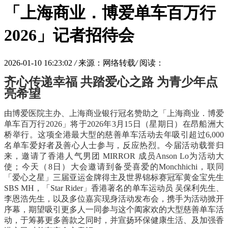
「上海商业．博爱单车百万行
2026」记者招待会
2026-01-10 16:23:02
/
来源：网络转载
/
阅读：
齐心传递幸福
共踏爱心之路
为青少年点
亮希望
由博爱医院主办、上海商业银行冠名赞助之「上海商业．博爱
单车百万行
2026
」将于
2026
年
3
月
15
日（星期日）在昂船洲大
桥举行。这项全港最大型的慈善单车活动去年吸引超过
6,000
名单车爱好者及善心人士参与，反应热烈。今届活动载誉归
来，邀请了香港人气男团
MIRROR
成员
Anson Lo
为活动大
使；今天（
8
日）大会邀请到备受喜爱的
Monchhichi
，联同
「爱心之星」三届亚运金牌得主及世界锦标赛冠军黄金宝先生
SBS MH
，「
Star Rider
」香港著名的单车运动员
吴保利先生、
李恩浩先生，以及多位嘉宾现身活动发布会，携手为活动掀开
序幕，期望吸引更多人一同参与这个阖家欢的大型慈善单车活
动，于筹募更多善款之同时，并宣扬环保健康生活、及加强香