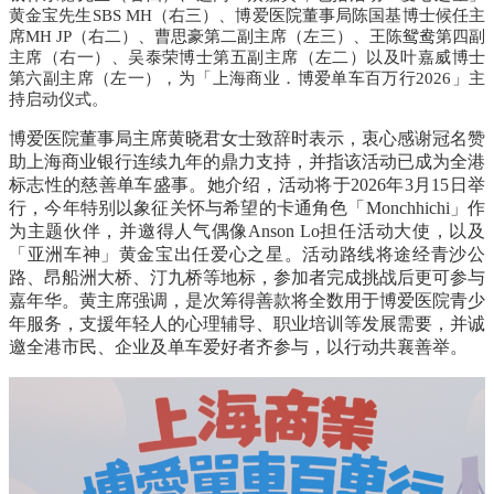
黄金宝先生
SBS MH
（右三）、博爱医院董事局陈国基博士候任主
席
MH JP
（右二）、曹思豪第二副主席（左三）、王陈鸳鸯第四副
主席（右一）、吴泰荣博士第五副主席（左二）以及叶嘉威博士
第六副主席（左一），为「上海商业．博爱单车百万行
2026
」主
持启动仪式。
博爱医院董事局主席黄晓君女士致辞时表示，衷心感谢冠名赞
助上海商业银行连续九年的鼎力支持，并指该活动已成为全港
标志性的慈善单车盛事。她介绍，活动将于
2026
年
3
月
15
日举
行，今年特别以象征关怀与希望的卡通角色「
Monchhichi
」作
为主题伙伴，并邀得人气偶像
Anson Lo
担任活动大使，以及
「亚洲车神」黄金宝出任爱心之星。活动路线将途经青沙公
路、昂船洲大桥、汀九桥等地标，参加者完成挑战后更可参与
嘉年华。黄主席强调，是次筹得善款将全数用于博爱医院青少
年服务，支援年轻人的心理辅导、职业培训等发展需要，并诚
邀全港市民、企业及单车爱好者齐参与，以行动共襄善举。