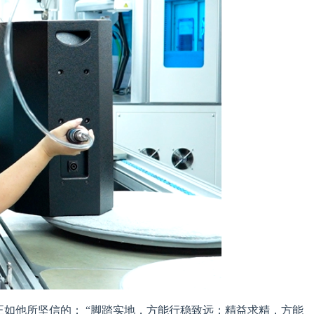
如他所坚信的： “脚踏实地，方能行稳致远；精益求精，方能