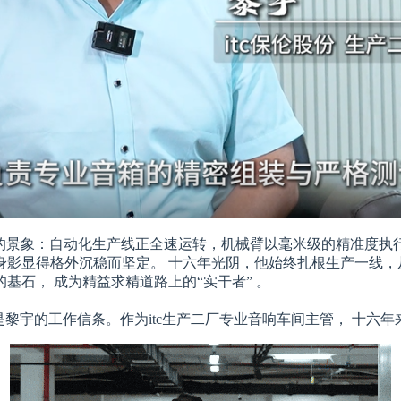
序的景象：自动化生产线正全速运转，机械臂以毫米级的精准度
影显得格外沉稳而坚定。 十六年光阴，他始终扎根生产一线，
石， 成为精益求精道路上的“实干者” 。
黎宇的工作信条。作为itc生产二厂专业音响车间主管， 十六年