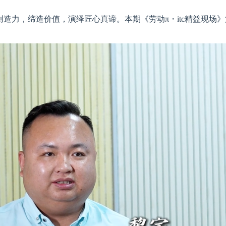
创造力，缔造价值，演绎匠心真谛。本期《劳动π・itc精益现场