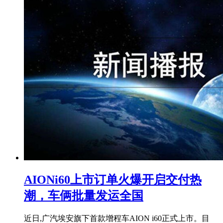
AIONi60上市订单火爆开启交付热
潮，车俩批量发运全国
近日,广汽埃安旗下首款增程车AION i60正式上市。目