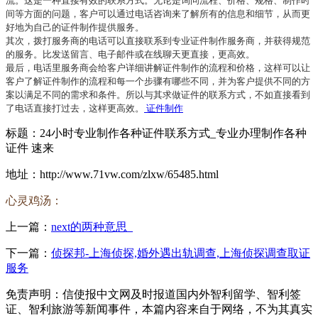
流。这是一种直接有效的联系方式。无论是询问流程、价格、规格、制作时
间等方面的问题，客户可以通过电话咨询来了解所有的信息和细节，从而更
好地为自己的证件制作提供服务。
其次，拨打服务商的电话可以直接联系到专业证件制作服务商，并获得规范
的服务。比发送留言、电子邮件或在线聊天更直接，更高效。
最后，电话里服务商会给客户详细讲解证件制作的流程和价格，这样可以让
客户了解证件制作的流程和每一个步骤有哪些不同，并为客户提供不同的方
案以满足不同的需求和条件。所以与其求做证件的联系方式，不如直接看到
了电话直接打过去，这样更高效。
证件制作
标题：24小时专业制作各种证件联系方式_专业办理制作各种
证件 速来
地址：http://www.71vw.com/zlxw/65485.html
心灵鸡汤：
上一篇：
next的两种意思_
下一篇：
侦探邦-上海侦探,婚外遇出轨调查,上海侦探调查取证
服务
免责声明：信使报中文网及时报道国内外智利留学、智利签
证、智利旅游等新闻事件，本篇内容来自于网络，不为其真实